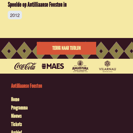
Speelde op Antilliaanse Feesten in
2012
TERUG NAAR TIJDLIJN
Antilliaanse Feesten
Home
Programma
Nieuws
Tickets
Archief