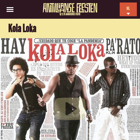
NL
6/7/8 AUGUSTUS 2026
EN
Kola Loka
ES
FR