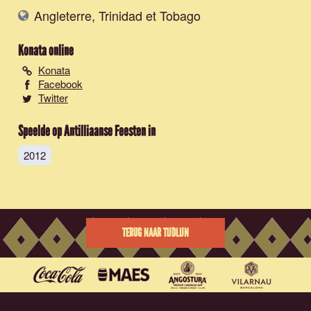
Angleterre, Trinidad et Tobago
Konata
online
Konata
Facebook
Twitter
Speelde op Antilliaanse Feesten in
2012
TERUG NAAR TIJDLIJN