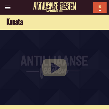
NL
6/7/8 AUGUSTUS 2026
EN
Konata
ES
FR