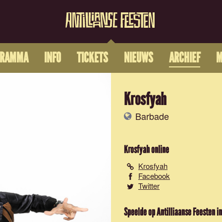
GRAMMA
INFO
TICKETS
NIEUWS
ARCHIEF
M
Krosfyah
Barbade
Krosfyah
online
Krosfyah
Facebook
Twitter
Speelde op Antilliaanse Feesten in