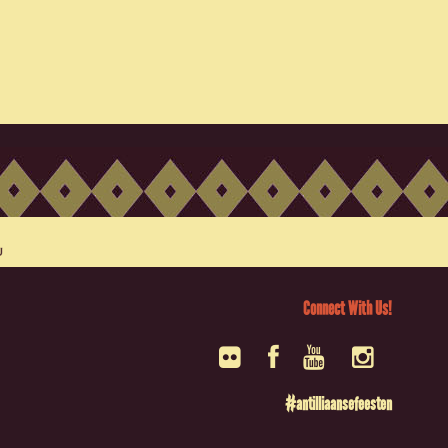
Connect With Us!
#antilliaansefeesten