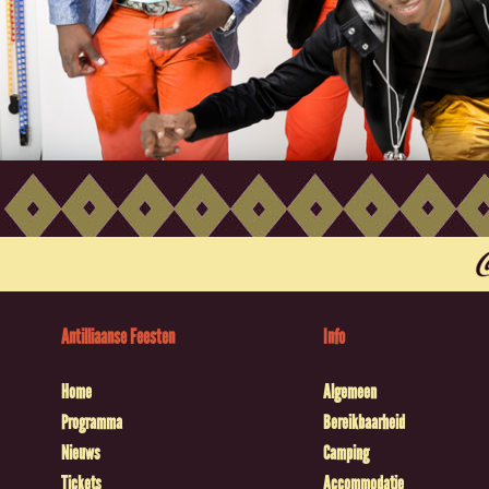
Antilliaanse Feesten
Info
Home
Algemeen
Programma
Bereikbaarheid
Nieuws
Camping
Tickets
Accommodatie