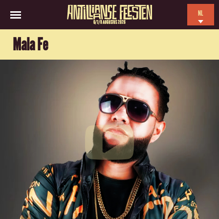
NL
6/7/8 AUGUSTUS 2026
EN
Mala Fe
ES
FR