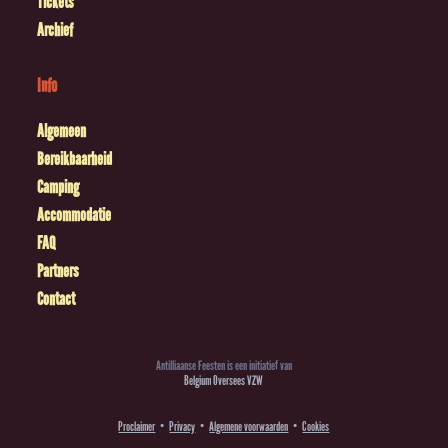
Tickets
Archief
Info
Algemeen
Bereikbaarheid
Camping
Accommodatie
FAQ
Partners
Contact
Antilliaanse Feesten is een initiatief van
Belgium Oversees VZW
Proclaimer
Privacy
Algemene voorwaarden
Cookies