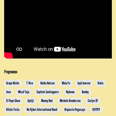
Programma
Grupo Niche
T-Vice
Nadia Batson
Mala Fe
Jayh Jawson
Haila
Jeon
Mical Teja
Septeto Santiaguero
Nyboma
Bamby
El Pepo Show
Aptijt
Manny Rod
Michele Henderson
Carlyn XP
Kilate Tesla
Nu Vybes International Band
Orquesta Pegasaya
R DYDY