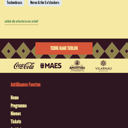
Technobrass
Nereo & the 5 o'clockers
ontdek alle artiesten in ons archief
TERUG NAAR TIJDLIJN
Antilliaanse Feesten
Home
Programma
Nieuws
Tickets