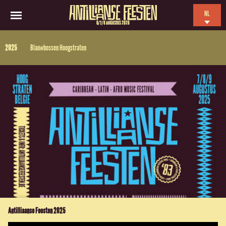
NL
6/7/8 AUGUSTUS 2026
EN
2025
Blauwbossen Hoogstraten
ES
FR
Antilliaanse Feesten 2025