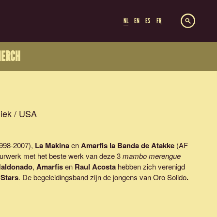
NL
EN
ES
FR
ERCH
iek / USA
998-2007),
La Makina
en
Amarfis la Banda de Atakke
(AF
uurwerk met het beste werk van deze 3
mambo merengue
Maldonado
,
Amarfis
en
Raul Acosta
hebben zich verenigd
 Stars
. De begeleidingsband zijn de jongens van Oro Solido
.