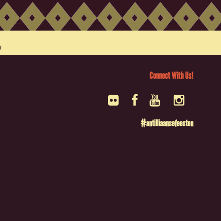
Connect With Us!
#antilliaansefeesten