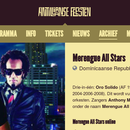
GRAMMA
INFO
TICKETS
NIEUWS
ARCHIEF
M
Merengue All Stars
Dominicaanse Republ
Drie-in-één:
Oro Solido
(AF 1
2004-2006-2008). Dit wordt v
orkesten. Zangers
Anthony 
onder de naam
Merengue All
Merengue All Stars
online