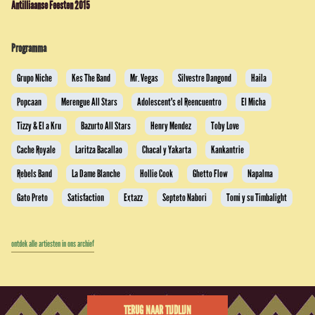
Antilliaanse Feesten 2015
Programma
Grupo Niche
Kes The Band
Mr. Vegas
Silvestre Dangond
Haila
Popcaan
Merengue All Stars
Adolescent's el Reencuentro
El Micha
Tizzy & El a Kru
Bazurto All Stars
Henry Mendez
Toby Love
Cache Royale
Laritza Bacallao
Chacal y Yakarta
Kankantrie
Rebels Band
La Dame Blanche
Hollie Cook
Ghetto Flow
Napalma
Gato Preto
Satisfaction
Extazz
Septeto Nabori
Tomi y su Timbalight
ontdek alle artiesten in ons archief
TERUG NAAR TIJDLIJN