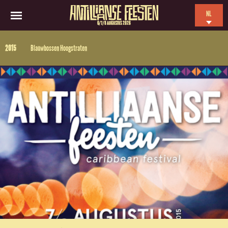
NL
6/7/8 AUGUSTUS 2026
EN
2015
Blauwbossen Hoogstraten
ES
FR