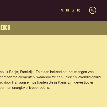
NL
EN
ES
FR
ERCH
ep uit Parijs, Frankrijk. Ze staan bekend om het mengen van
t moderne elementen, waardoor ze een uniek en levendig geluid
 door Haïtiaanse muzikanten die in Parijs zijn gevestigd en
or hun energieke liveoptredens.