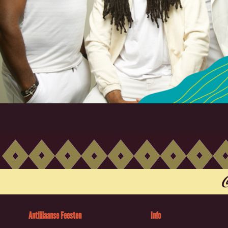
Antilliaanse Feesten
Info