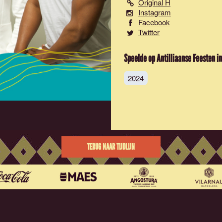
Original H
Instagram
Facebook
Twitter
Speelde op Antilliaanse Feesten in
2024
TERUG NAAR TIJDLIJN