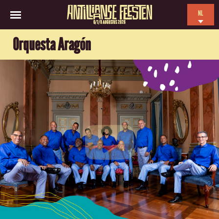
NL
6/7/8 AUGUSTUS 2026
EN
Orquesta Aragón
ES
FR