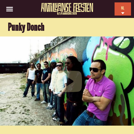
NL
6/7/8 AUGUSTUS 2026
EN
Punky Donch
ES
FR