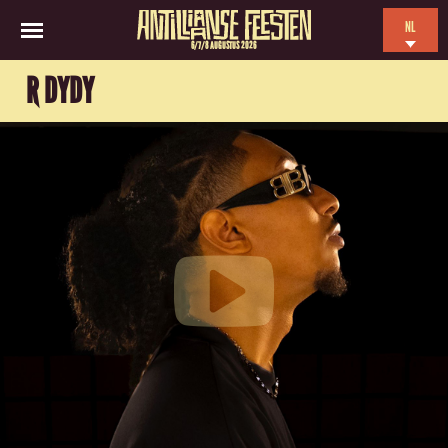
NL
6/7/8 AUGUSTUS 2026
EN
R DYDY
ES
FR