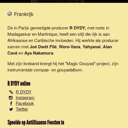
Frankrijk
De in Parijs gevestigde producer
R DYDY
,
met roots in
Madagaskar en Martinique, heeft een stijl die rijk is aan
Afrikaanse en Caribische invloeden. Hij werkte als producer
samen met
Joé Dwèt Filé
,
Were-Vana
,
Yahyanai
,
Alan
Cavé
en
Aya Nakamura
.
Met zijn liveband brengt hij het
"Magic Gouyad"
-project, zijn
instrumentale
compas
- en
gouyad
album.
R DYDY
online
R DYDY
Instagram
Facebook
Twitter
Speelde op Antilliaanse Feesten in