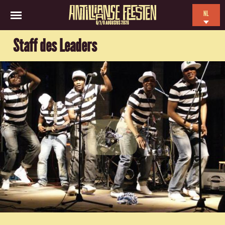
NL
6/7/8 AUGUSTUS 2026
EN
Staff des Leaders
ES
FR