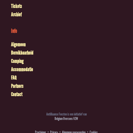
Tickets
Archief
Info
Algemeen
Bereikbaarheid
Camping
Accommodatie
FAQ
Partners
Contact
Antilliaanse Feesten is een initiatief van
Belgium Oversees VZW
Proclaimer
Privacy
Algemene voorwaarden
Cookies