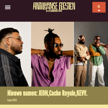
NL
6/7/8 AUGUSTUS 2026
EN
ES
FR
Nieuwe namen: JEON,Cache Royale,KEVV.
4 juni 2026