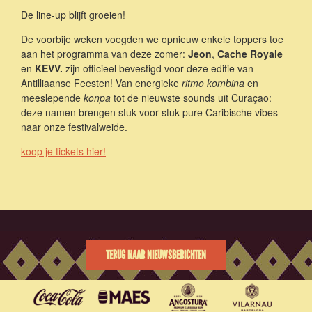
De line-up blijft groeien!
De voorbije weken voegden we opnieuw enkele toppers toe
aan het programma van deze zomer:
Jeon
,
Cache Royale
en
KEVV.
zijn officieel bevestigd voor deze editie van
Antilliaanse Feesten! Van energieke
ritmo kombina
en
meeslepende
konpa
tot de nieuwste sounds uit Curaçao:
deze namen brengen stuk voor stuk pure Caribische vibes
naar onze festivalweide.
koop je tickets hier!
TERUG NAAR NIEUWSBERICHTEN