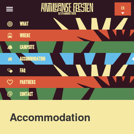
EN
6/7/8 AUGUST 2026
NL
WHAT
ES
WHERE
FR
CAMPSITE
ACCOMMODATION
FAQ
PARTNERS
CONTACT
Accommodation