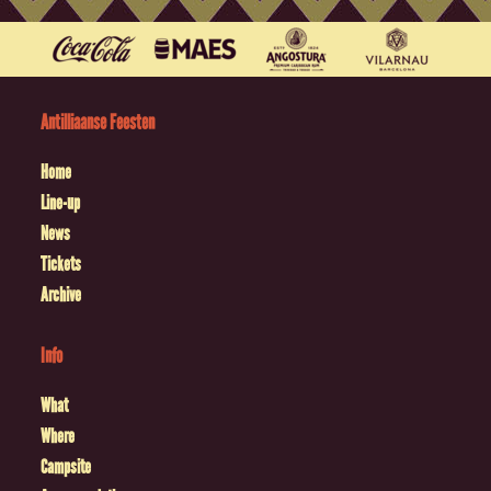
Antilliaanse Feesten
Home
Line-up
News
Tickets
Archive
Info
What
Where
Campsite