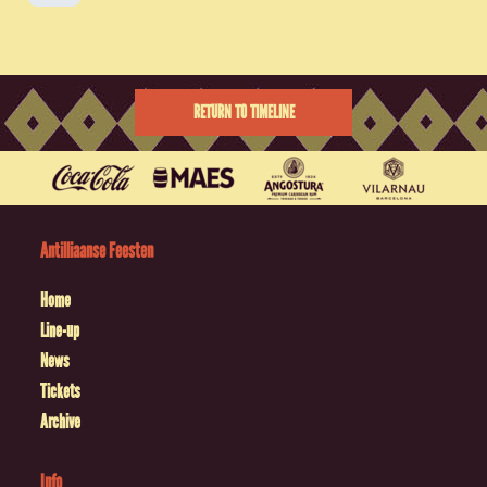
RETURN TO TIMELINE
Antilliaanse Feesten
Home
Line-up
News
Tickets
Archive
Info