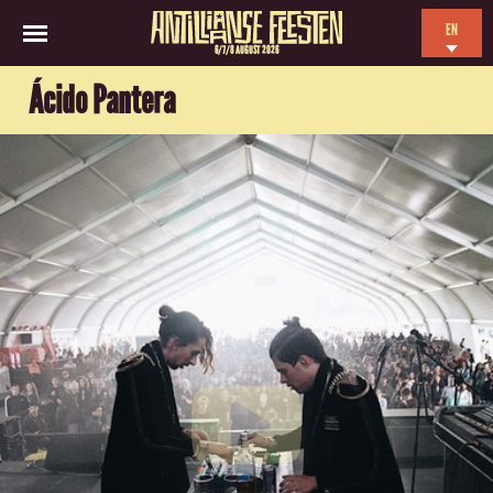
EN
6/7/8 AUGUST 2026
NL
Ácido Pantera
ES
FR