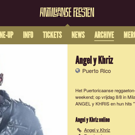
INE-UP
INFO
TICKETS
NEWS
ARCHIVE
MER
Angel y Khriz
Puerto Rico
Het Puertoricaanse reggaeton
weekend; op vrijdag 8/8 in Mil
ANGEL y KHRIS en hun hits "Va
Angel y Khriz
online
Angel y Khriz