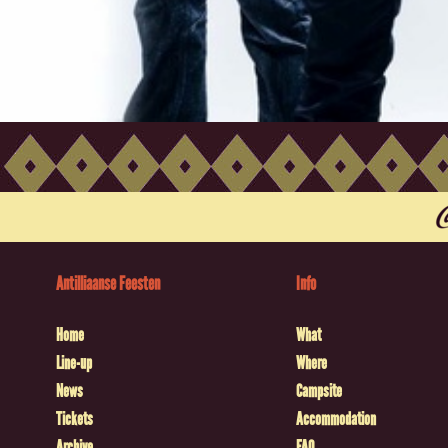
Antilliaanse Feesten
Info
Home
What
Line-up
Where
News
Campsite
Tickets
Accommodation
Archive
FAQ