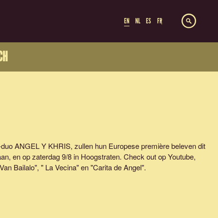
EN
NL
ES
FR
CH
-duo ANGEL Y KHRIS, zullen hun Europese première beleven dit
aan, en op zaterdag 9/8 in Hoogstraten. Check out op Youtube,
n Bailalo", " La Vecina" en "Carita de Angel".