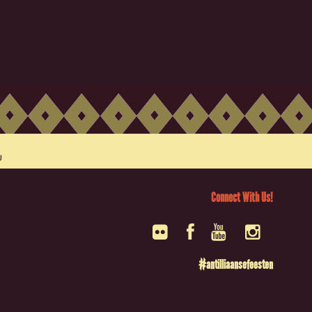
Connect With Us!
#antilliaansefeesten