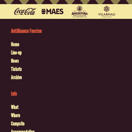
Antilliaanse Feesten
Home
Line-up
News
Tickets
Archive
Info
What
Where
Campsite
Accommodation