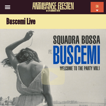
EN
6/7/8 AUGUST 2026
NL
Buscemi Live
ES
FR