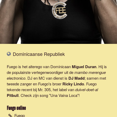
Dominicaanse Republiek
Fuego is het alterego van Dominicaan
Miguel Duran
. Hij is
de populairste vertegenwoordiger uit de
mambo merengue
electronico
. DJ en MC van dienst is
DJ Madd
; samen met
tweede zanger en Fuego's broer
Ricky Lindo
. Fuego
tekende recent bij Mr. 305, het label van
duivel-doet-al
Pitbull
. Check zijn song "Una Vaina Loca"!
Fuego
online
Fuego