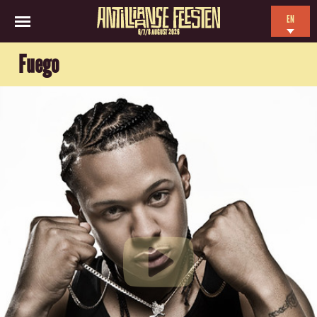
EN
6/7/8 AUGUST 2026
NL
Fuego
ES
FR