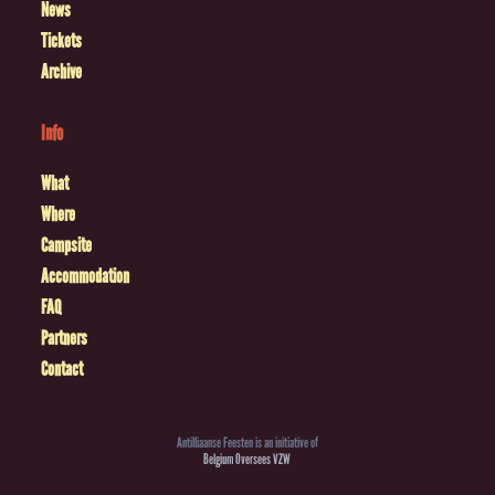
News
Tickets
Archive
Info
What
Where
Campsite
Accommodation
FAQ
Partners
Contact
Antilliaanse Feesten is an initiative of
Belgium Oversees VZW