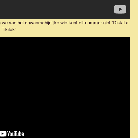
we van het onwaarschijnlijke wie-kent-dit-nummer-niet "Disk La
 Tikitak".