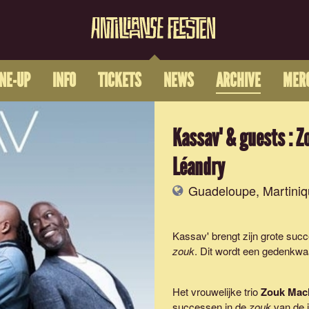
INE-UP
INFO
TICKETS
NEWS
ARCHIVE
MER
Kassav' & guests : Z
Léandry
Guadeloupe, Martiniq
Kassav' brengt zijn grote su
zouk
. Dit wordt een gedenkwa
Het vrouwelijke trio
Zouk Mac
successen in de
zouk
van de j