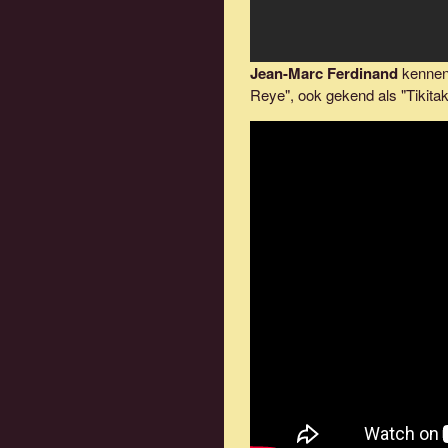
Jean-Marc Ferdinand
kennen 
Reye", ook gekend als "Tikitak