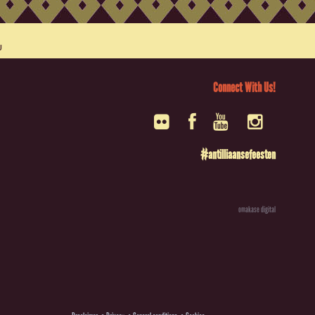
Connect With Us!
#antilliaansefeesten
omakase digital