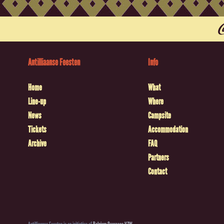
Antilliaanse Feesten
Info
Home
What
Line-up
Where
News
Campsite
Tickets
Accommodation
Archive
FAQ
Partners
Contact