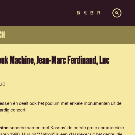
EN
NL
ES
FR
CH
ouk Machine, Jean-Marc Ferdinand, Luc
ue
ccessen én deelt ook het podium met enkele monumenten uit de
ardig concert!
hine
scoorde samen met Kassav' de eerste grote commerciële
aren 1980. Hun hit "Maldon" is een klassieker uit het genre, die