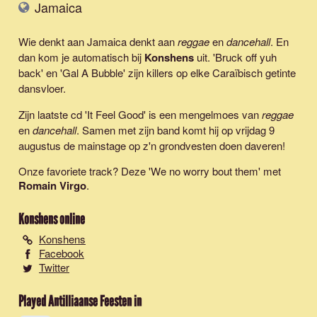
Jamaica
Wie denkt aan Jamaica denkt aan
reggae
en
dancehall
. En
dan kom je automatisch bij
Konshens
uit. 'Bruck off yuh
back' en 'Gal A Bubble' zijn killers op elke Caraïbisch getinte
dansvloer.
Zijn laatste cd 'It Feel Good' is een mengelmoes van
reggae
en
dancehall
. Samen met zijn band komt hij op vrijdag 9
augustus de mainstage op z'n grondvesten doen daveren!
Onze favoriete track? Deze '
We no worry bout them
' met
Romain Virgo
.
Konshens
online
Konshens
Facebook
Twitter
Played Antilliaanse Feesten in