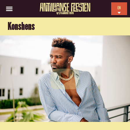
EN
6/7/8 AUGUST 2026
NL
Konshens
ES
FR