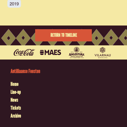
2019
RETURN TO TIMELINE
Antilliaanse Feesten
Home
Line-up
News
Tickets
Archive