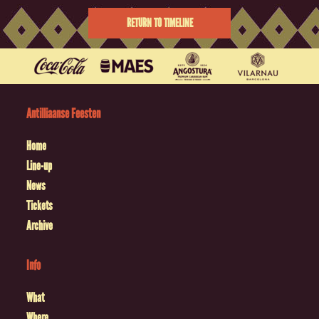
RETURN TO TIMELINE
Antilliaanse Feesten
Home
Line-up
News
Tickets
Archive
Info
What
Where