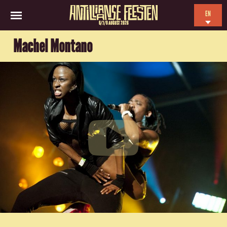
EN
6/7/8 AUGUST 2026
NL
Machel Montano
ES
FR