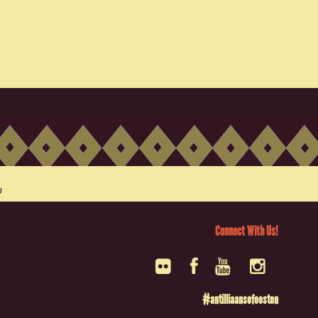
Connect With Us!
#antilliaansefeesten