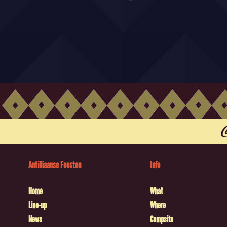
Antilliaanse Feesten
Info
Home
What
Line-up
Where
News
Campsite