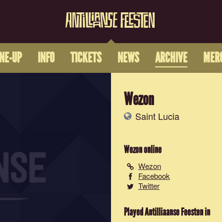
INE-UP
INFO
TICKETS
NEWS
ARCHIVE
MER
Wezon
Saint Lucia
Wezon
online
Wezon
Facebook
Twitter
Played Antilliaanse Feesten in