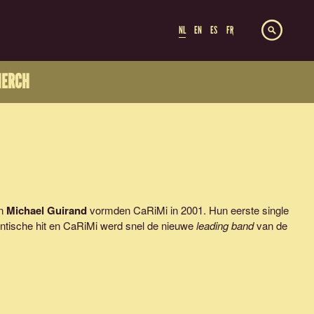
NL
EN
ES
FR
ERCH
n
Michael Guirand
vormden CaRiMi in 2001. Hun eerste single
antische hit en CaRiMi werd snel de nieuwe
leading band
van de