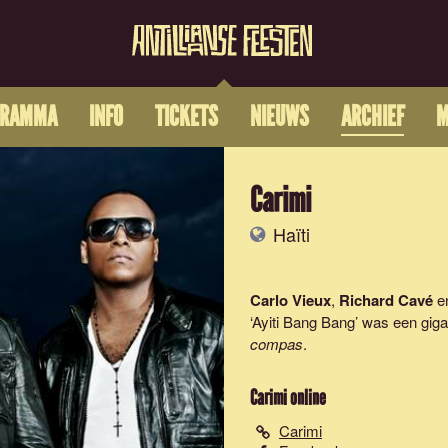
GRAMMA
INFO
TICKETS
NIEUWS
ARCHIEF
M
Carimi
Haïti
Carlo Vieux
,
Richard Cavé
e
‘Ayiti Bang Bang’ was een gig
compas
.
Carimi
online
Carimi