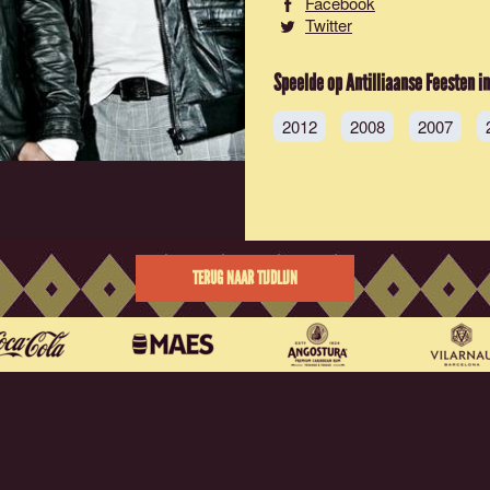
Facebook
Twitter
Speelde op Antilliaanse Feesten in
2012
2008
2007
TERUG NAAR TIJDLIJN