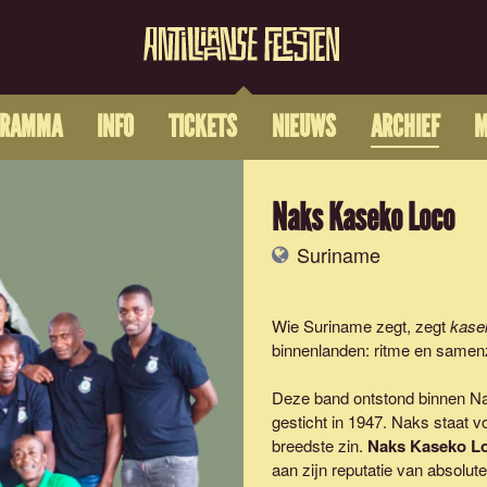
GRAMMA
INFO
TICKETS
NIEUWS
ARCHIEF
M
Naks Kaseko Loco
Suriname
Wie Suriname zegt, zegt
kase
binnenlanden: ritme en samen
Deze band ontstond binnen N
gesticht in 1947. Naks staat 
breedste zin.
Naks Kaseko L
aan zijn reputatie van absolu