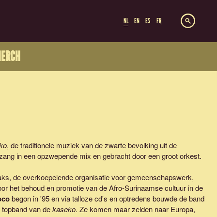
NL
EN
ES
FR
ERCH
ko
, de traditionele muziek van de zwarte bevolking uit de
zang in een opzwepende mix en gebracht door een groot orkest.
aks, de overkoepelende organisatie voor gemeenschapswerk,
voor het behoud en promotie van de Afro-Surinaamse cultuur in de
oco
begon in '95 en via talloze cd's en optredens bouwde de band
te topband van de
kaseko
. Ze komen maar zelden naar Europa,