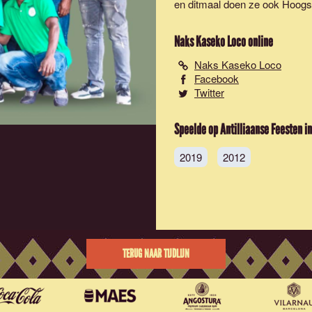
en ditmaal doen ze ook Hoogs
Naks Kaseko Loco
online
Naks Kaseko Loco
Facebook
Twitter
Speelde op Antilliaanse Feesten in
2019
2012
TERUG NAAR TIJDLIJN