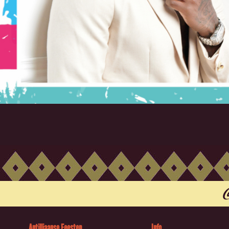
Antilliaanse Feesten
Info