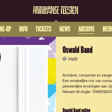
INE-UP
INFO
TICKETS
NEWS
ARCHIVE
MER
Oswald Band
Haïti
Schrijver, componist en zange
Een smakelijke mix van
comp
persoonlijke ervaringen aan zij
Nieuwe hit single: '
DIMENSIO
Oswald Band
online