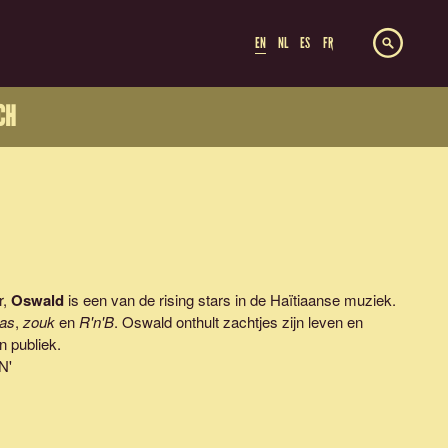
EN
NL
ES
FR
CH
r,
Oswald
is een van de rising stars in de Haïtiaanse muziek.
as
,
zouk
en
R'n'B
. Oswald onthult zachtjes zijn leven en
n publiek.
N
'