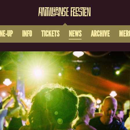
INE-UP
INFO
TICKETS
NEWS
ARCHIVE
MER