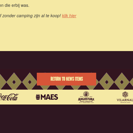
 die erbij was.
f zonder camping zijn al te koop!
klik hier
RETURN TO NEWS ITEMS