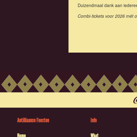
Duizendmaal dank aan iedereen
Combi-tickets voor 2026 mét o
Antilliaanse Feesten
Info
Home
What