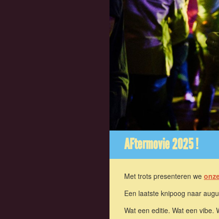
AFtermovie 2025 !
Met trots presenteren we
onz
Een laatste knipoog naar augus
Wat een editie. Wat een vibe. 