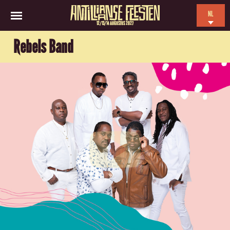
NL
12/13/14 AUGUSTUS 2027
EN
Rebels Band
ES
FR