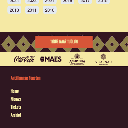
2024
2022
2021
2019
2017
2015
2013
2011
2010
TERUG NAAR TIJDLIJN
Antilliaanse Feesten
Home
Nieuws
Tickets
Archief