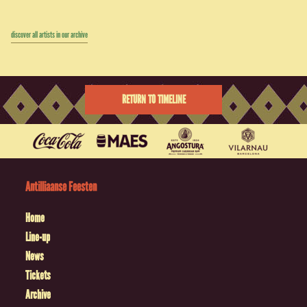
discover all artists in our archive
RETURN TO TIMELINE
Antilliaanse Feesten
Home
Line-up
News
Tickets
Archive