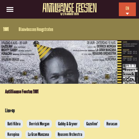
EN
6/7/8 AUGUST 2026
NL
1991
Blauwbossen Hoogstraten
ES
FR
Antilliaanse Feesten 1991
Line-up
Bati Kibra
Derrick Morgan
Gabby & Gryner
Gazolinn'
Huracan
Koropina
La Gran Manzana
Reasons Orchestra